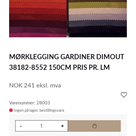
item
0
Item
1
MØRKLEGGING GARDINER DIMOUT
of
1
38182-8552 150CM PRIS PR. LM
NOK
241
eksl. mva
Varenummer: 28003
Ingen på lager