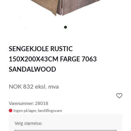
item
0
Item
1
SENGEKJOLE RUSTIC
of
1
150X200X43CM FARGE 7063
SANDALWOOD
NOK
832
eksl. mva
Varenummer: 28018
Ingen på lager
Velg størrelse: