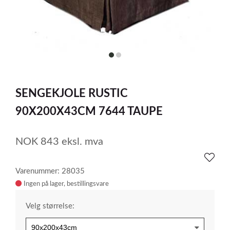
item
item
0
1
Item
1
SENGEKJOLE RUSTIC
of
2
90X200X43CM 7644 TAUPE
NOK
843
eksl. mva
Varenummer: 28035
Ingen på lager
Velg størrelse: