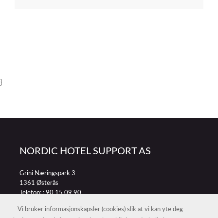
}
NORDIC HOTEL SUPPORT AS
Grini Næringspark 3
1361 Østerås
Telefon: :
90 15 09 90
E-post:
petter@nordichotelsupport.no
Vi bruker informasjonskapsler (cookies) slik at vi kan yte deg