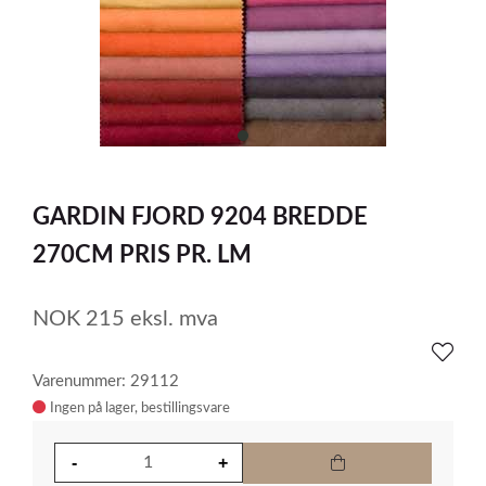
item
0
Item
1
GARDIN FJORD 9204 BREDDE
of
1
270CM PRIS PR. LM
NOK
215
eksl. mva
Varenummer: 29112
Ingen på lager