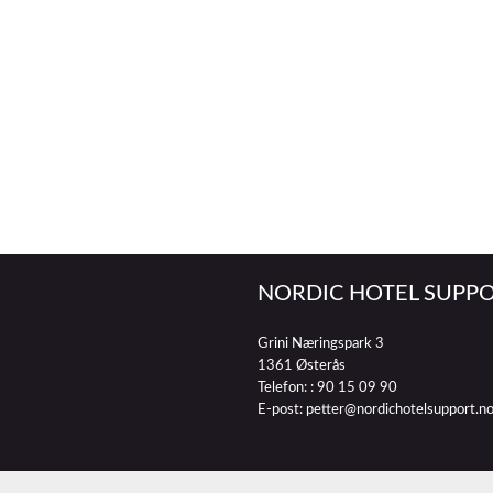
NORDIC HOTEL SUPPO
Grini Næringspark 3
1361 Østerås
Telefon: :
90 15 09 90
E-post:
petter@nordichotelsupport.n