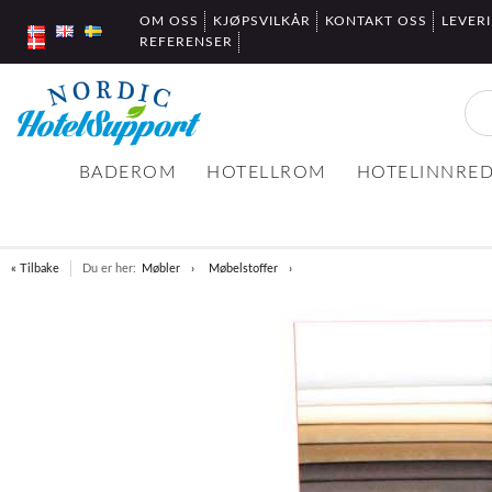
OM OSS
KJØPSVILKÅR
KONTAKT OSS
LEVER
REFERENSER
BADEROM
HOTELLROM
HOTELINNRE
« Tilbake
Du er her:
Møbler
Møbelstoffer