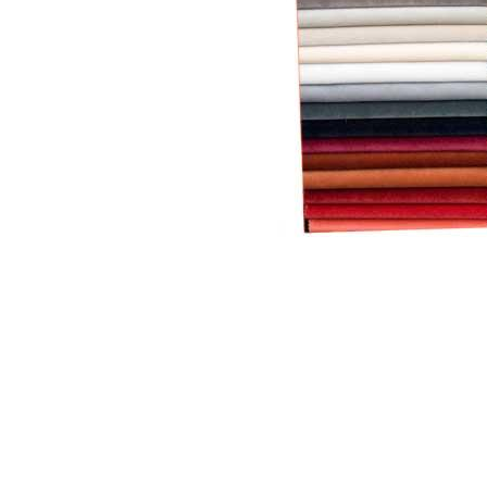
Item
1
of
1