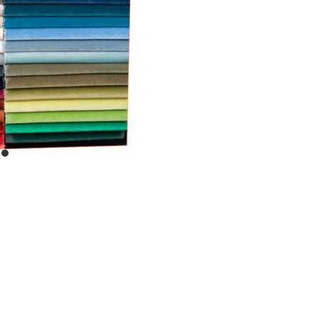
item
0