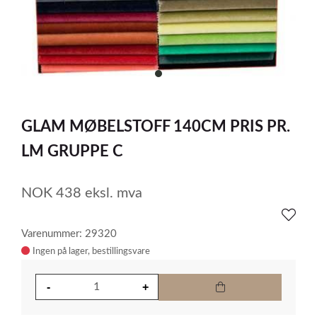
item
0
Item
1
GLAM MØBELSTOFF 140CM PRIS PR.
of
1
LM GRUPPE C
NOK
438
eksl. mva
Varenummer: 29320
Ingen på lager