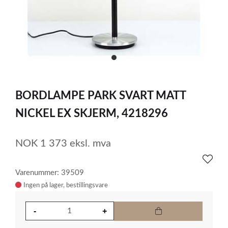
item
0
Item
1
BORDLAMPE PARK SVART MATT
of
1
NICKEL EX SKJERM, 4218296
NOK
1 373
eksl. mva
Varenummer: 39509
Ingen på lager