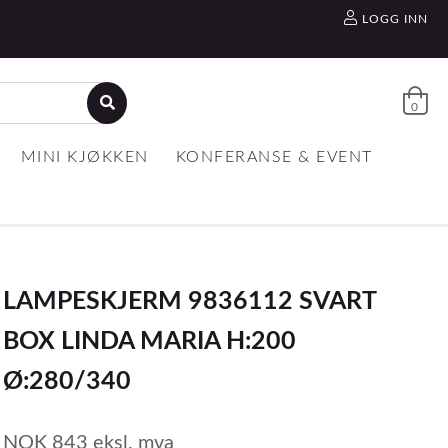
LOGG INN
0
MINI KJØKKEN
KONFERANSE & EVENT
LAMPESKJERM 9836112 SVART
BOX LINDA MARIA H:200
Ø:280/340
NOK
843
eksl. mva