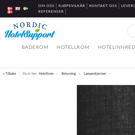
OM OSS
KJØPSVILKÅR
KONTAKT OSS
LEVER
REFERENSER
BADEROM
HOTELLROM
HOTELINNRE
« Tilbake
Du er her:
Hotellrom
Belysning
Lampeskjermer