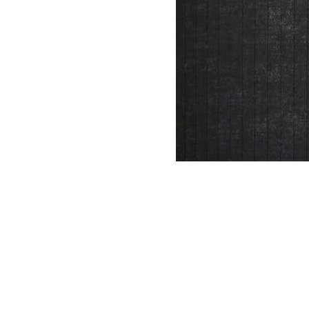
Item
1
of
1