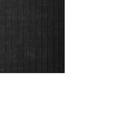
item
0