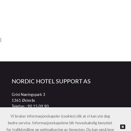
}
NORDIC HOTEL SUPPORT AS
Grini Næringspark 3
1361 Østerås
Telefon: :
90 15 09 90
E-post:
petter@nordichotelsupport.no
Vi bruker informasjonskapsler (cookies) slik at vi kan yte deg
bedre service. Informasjonskapslene blir hovedsakelig benyttet
for trafikkmåling og optimalisering av tjenesten. Du kan også lese