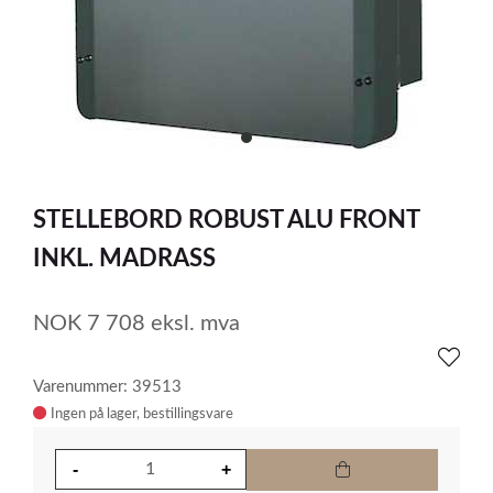
item
0
Item
1
STELLEBORD ROBUST ALU FRONT
of
1
INKL. MADRASS
NOK
7 708
eksl. mva
Varenummer: 39513
Ingen på lager