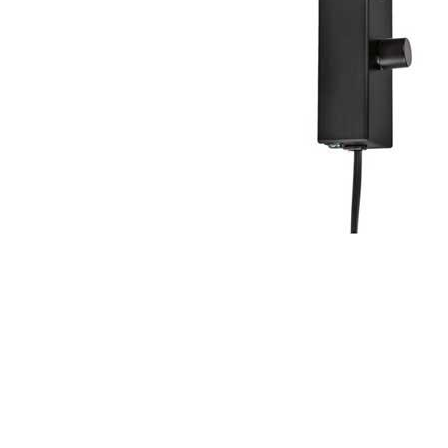
Item
1
of
1