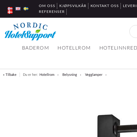
OM OSS
KJØPSVILKÅR
KONTAKT OSS
LEVER
REFERENSER
BADEROM
HOTELLROM
HOTELINNRE
« Tilbake
Du er her:
Hotellrom
Belysning
Vegglamper