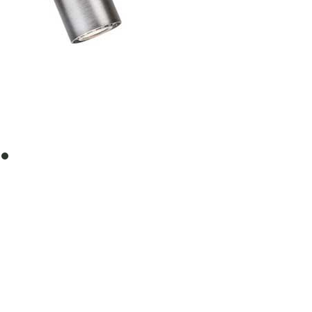
item
0