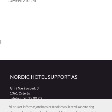
LUMEN: 210 LM
}
NORDIC HOTEL SUPPORT AS
Grini Næringspark 3
1361 Østerås
Telefon: :
90 15 09 90
E-post:
petter@nordichotelsupport.no
Vi bruker informasjonskapsler (cookies) slik at vi kan yte deg