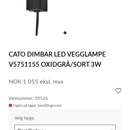
item
0
Item
1
CATO DIMBAR LED VEGGLAMPE
of
1
V5751155 OXIDGRÅ/SORT 3W
NOK
1 055
eksl. mva
Varenummer: 39526
Ingen på lager
Velg farge: