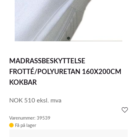
item
0
Item
1
MADRASSBESKYTTELSE
of
1
FROTTÉ/POLYURETAN 160X200CM
KOKBAR
NOK
510
eksl. mva
Varenummer: 39539
Få på lager