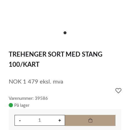
item
0
Item
1
TREHENGER SORT MED STANG
of
1
100/KART
NOK
1 479
eksl. mva
Varenummer: 39586
På lager