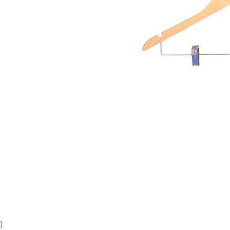
Item
1
of
1
}