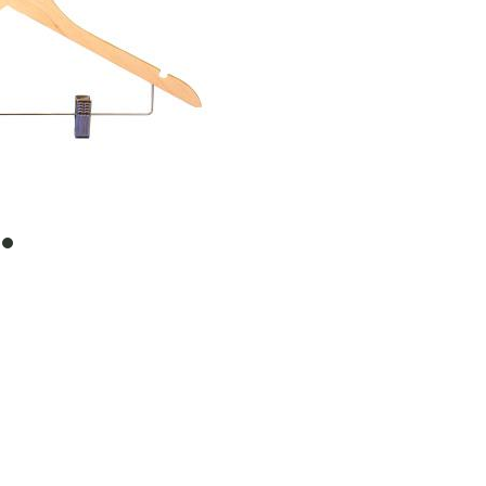
item
0