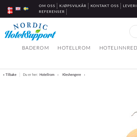
OM OSS
KJØPSVILKÅR
KONTAKT OSS
LEVER
REFERENSER
BADEROM
HOTELLROM
HOTELINNRE
« Tilbake
Du er her:
Hotellrom
Kleshengere