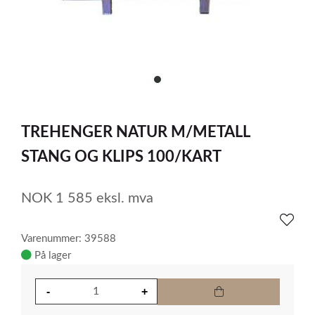
item
0
Item
1
TREHENGER NATUR M/METALL
of
1
STANG OG KLIPS 100/KART
NOK
1 585
eksl. mva
Varenummer: 39588
På lager