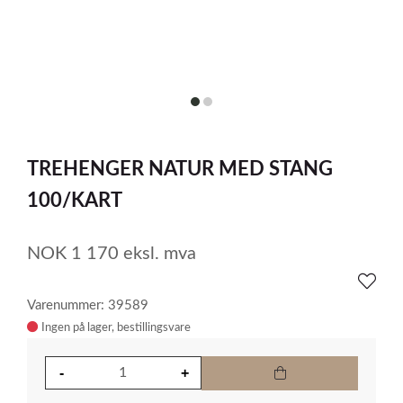
item
item
0
1
Item
1
TREHENGER NATUR MED STANG
of
2
100/KART
NOK
1 170
eksl. mva
Varenummer: 39589
Ingen på lager