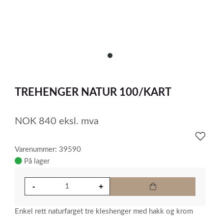
item
0
Item
1
TREHENGER NATUR 100/KART
of
1
NOK
840
eksl. mva
Varenummer: 39590
På lager
Enkel rett naturfarget tre kleshenger med hakk og krom