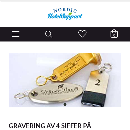
0
item
0
Item
1
GRAVERING AV 4 SIFFER PÅ
of