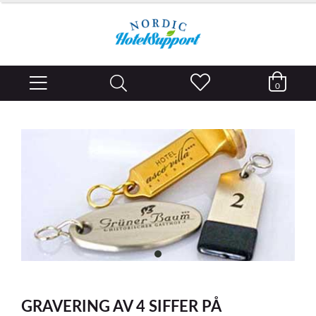
0
item
0
Item
1
GRAVERING AV 4 SIFFER PÅ
of