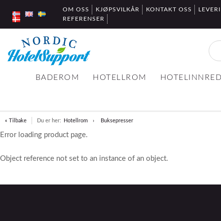
OM OSS
KJØPSVILKÅR
KONTAKT OSS
LEVER
REFERENSER
BADEROM
HOTELLROM
HOTELINNRE
« Tilbake
Du er her:
Hotellrom
Buksepresser
Error loading product page.
Object reference not set to an instance of an object.