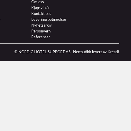
Om oss
Kjøpsvilkår
Kontakt oss
o
Leveringsbetingelser
Nyhetsarkiv
Personvern
Referenser
© NORDIC HOTEL SUPPORT AS |
Nettbutikk levert av Kréatif