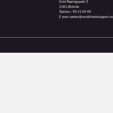
Grini Næringspark 3
1361 Østerås
Telefon: :
90 15 09 90
E-post:
petter@nordichotelsupport.n