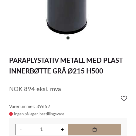
item
0
Item
1
PARAPLYSTATIV METALL MED PLAST
of
1
INNERBØTTE GRÅ Ø215 H500
NOK
894
eksl. mva
Varenummer: 39652
Ingen på lager