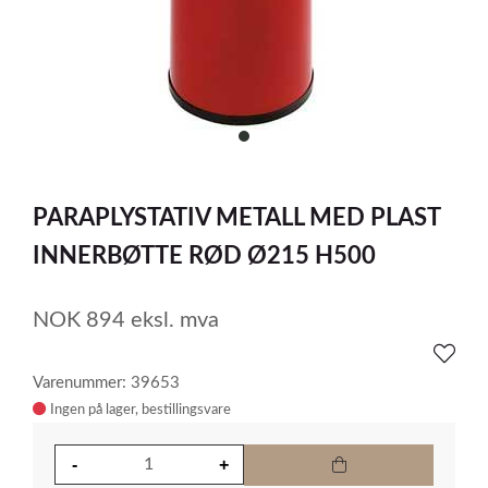
item
0
Item
1
PARAPLYSTATIV METALL MED PLAST
of
1
INNERBØTTE RØD Ø215 H500
NOK
894
eksl. mva
Varenummer: 39653
Ingen på lager