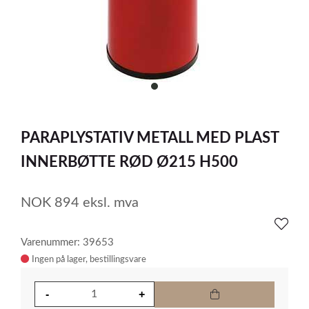
item
0
Item
1
PARAPLYSTATIV METALL MED PLAST
of
1
INNERBØTTE RØD Ø215 H500
NOK
894
eksl. mva
Varenummer: 39653
Ingen på lager