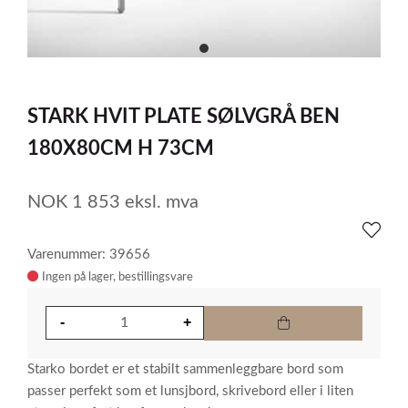
item
0
Item
1
STARK HVIT PLATE SØLVGRÅ BEN
of
1
180X80CM H 73CM
NOK
1 853
eksl. mva
Varenummer: 39656
Ingen på lager
Starko bordet er et stabilt sammenleggbare bord som
passer perfekt som et lunsjbord, skrivebord eller i liten