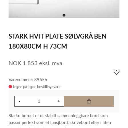
item
0
Item
1
STARK HVIT PLATE SØLVGRÅ BEN
of
1
180X80CM H 73CM
NOK
1 853
eksl. mva
Varenummer: 39656
Ingen på lager
Starko bordet er et stabilt sammenleggbare bord som
passer perfekt som et lunsjbord, skrivebord eller i liten