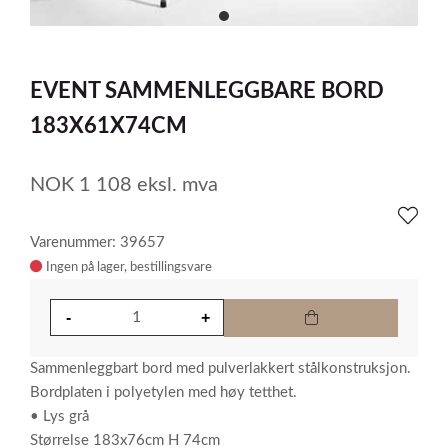
item
0
Item
1
EVENT SAMMENLEGGBARE BORD
of
1
183X61X74CM
NOK
1 108
eksl. mva
Varenummer: 39657
Ingen på lager
Sammenleggbart bord med pulverlakkert stålkonstruksjon.
Bordplaten i polyetylen med høy tetthet.
• Lys grå
Størrelse 183x76cm H 74cm