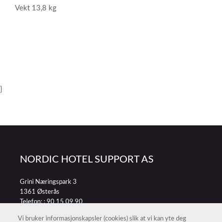
Vekt 13,8 kg
}
NORDIC HOTEL SUPPORT AS
Grini Næringspark 3
1361 Østerås
Telefon: :
90 15 09 90
E-post:
petter@nordichotelsupport.no
Vi bruker informasjonskapsler (cookies) slik at vi kan yte deg