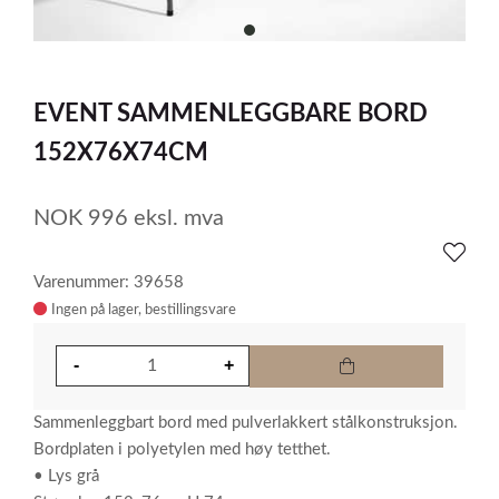
item
0
Item
1
EVENT SAMMENLEGGBARE BORD
of
1
152X76X74CM
NOK
996
eksl. mva
Varenummer: 39658
Ingen på lager
Sammenleggbart bord med pulverlakkert stålkonstruksjon.
Bordplaten i polyetylen med høy tetthet.
• Lys grå