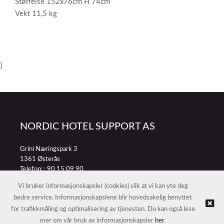
Størrelse 152x76cm H 74cm
Vekt 11,5 kg
}
NORDIC HOTEL SUPPORT AS
Grini Næringspark 3
1361 Østerås
Telefon: :
90 15 09 90
E-post:
petter@nordichotelsupport.no
Vi bruker informasjonskapsler (cookies) slik at vi kan yte deg
bedre service. Informasjonskapslene blir hovedsakelig benyttet
for trafikkmåling og optimalisering av tjenesten. Du kan også lese
© NORDIC HOTEL SUPPORT AS |
Nettbutikk levert av Kréatif
mer om vår bruk av informasjonskapsler
her
.