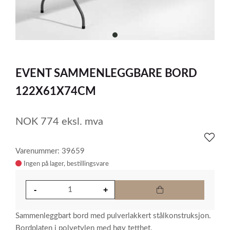
item
0
Item
1
EVENT SAMMENLEGGBARE BORD
of
1
122X61X74CM
NOK
774
eksl. mva
Varenummer: 39659
Ingen på lager
Sammenleggbart bord med pulverlakkert stålkonstruksjon.
Bordplaten i polyetylen med høy tetthet.