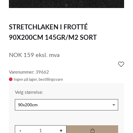
item
0
Item
1
STRETCHLAKEN I FROTTÉ
of
1
90X200CM 145GR/M2 SORT
NOK
159
eksl. mva
Varenummer: 39662
Ingen på lager
Velg størrelse: