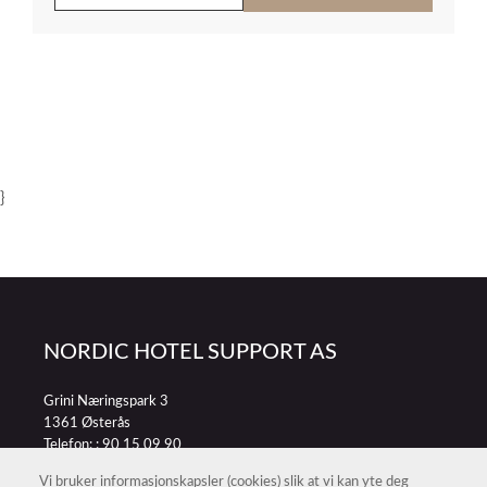
}
NORDIC HOTEL SUPPORT AS
Grini Næringspark 3
1361 Østerås
Telefon: :
90 15 09 90
E-post:
petter@nordichotelsupport.no
Vi bruker informasjonskapsler (cookies) slik at vi kan yte deg