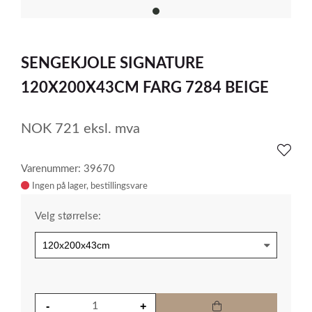
item
0
Item
1
SENGEKJOLE SIGNATURE
of
1
120X200X43CM FARG 7284 BEIGE
NOK
721
eksl. mva
Varenummer: 39670
Ingen på lager
Velg størrelse: