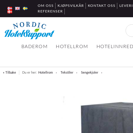
OM OSS
KJØPSVILKÅR
KONTAKT OSS
LEVER
REFERENSER
BADEROM
HOTELLROM
HOTELINNRE
« Tilbake
Du er her:
Hotellrom
Tekstiler
Sengekjoler