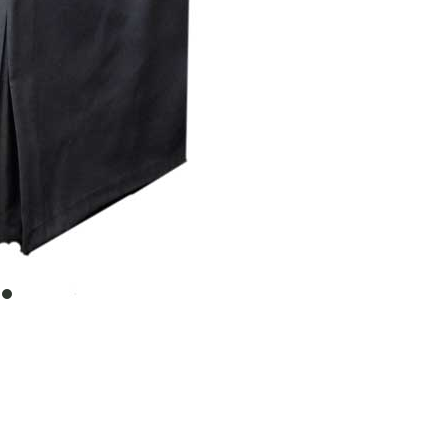
item
0