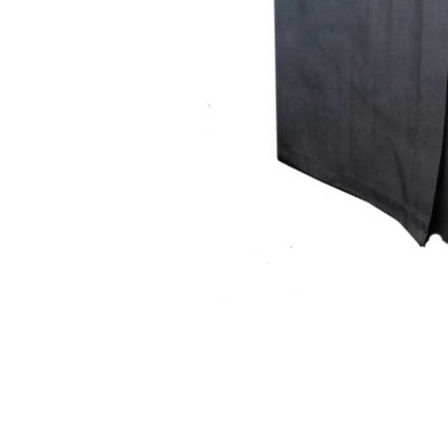
Item
1
of
1