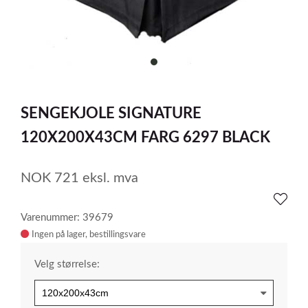
item
0
Item
1
SENGEKJOLE SIGNATURE
of
1
120X200X43CM FARG 6297 BLACK
NOK
721
eksl. mva
Varenummer: 39679
Ingen på lager
Velg størrelse: