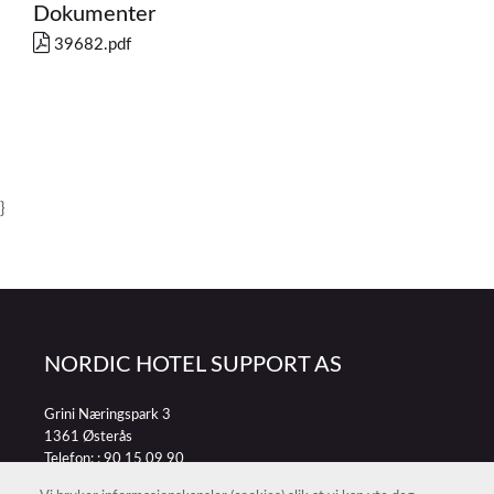
Dokumenter
39682.pdf
}
NORDIC HOTEL SUPPORT AS
Grini Næringspark 3
1361 Østerås
Telefon: :
90 15 09 90
E-post:
petter@nordichotelsupport.no