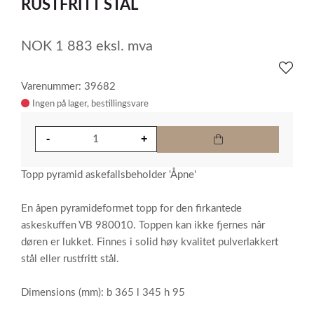
RUSTFRITT STÅL
NOK
1 883
eksl. mva
Varenummer: 39682
Ingen på lager
Topp pyramid askefallsbeholder 'Åpne'
En åpen pyramideformet topp for den firkantede
askeskuffen VB 980010. Toppen kan ikke fjernes når
døren er lukket. Finnes i solid høy kvalitet pulverlakkert
stål eller rustfritt stål.
Dimensions (mm): b 365 l 345 h 95