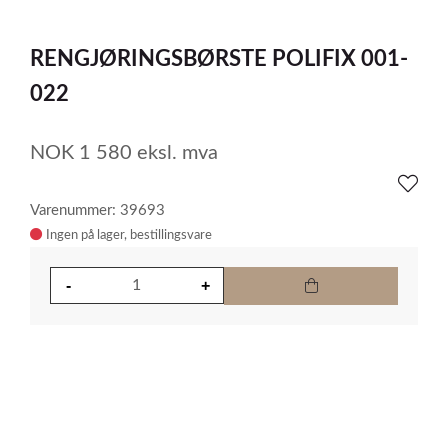
0
Item
1
RENGJØRINGSBØRSTE POLIFIX 001-
of
1
022
NOK
1 580
eksl. mva
Varenummer: 39693
Ingen på lager