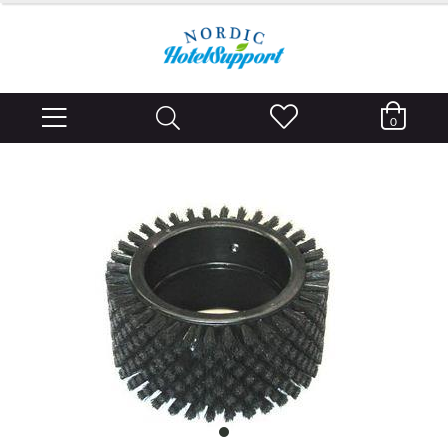
0
item