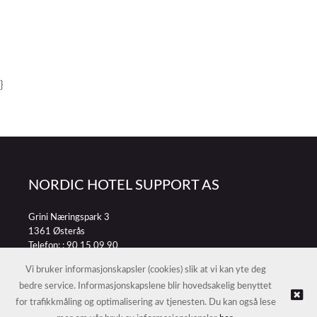
}
NORDIC HOTEL SUPPORT AS
Grini Næringspark 3
1361 Østerås
Telefon: :
90 15 09 90
E-post:
petter@nordichotelsupport.no
Vi bruker informasjonskapsler (cookies) slik at vi kan yte deg
bedre service. Informasjonskapslene blir hovedsakelig benyttet
for trafikkmåling og optimalisering av tjenesten. Du kan også lese
© NORDIC HOTEL SUPPORT AS |
Nettbutikk levert av Kréatif