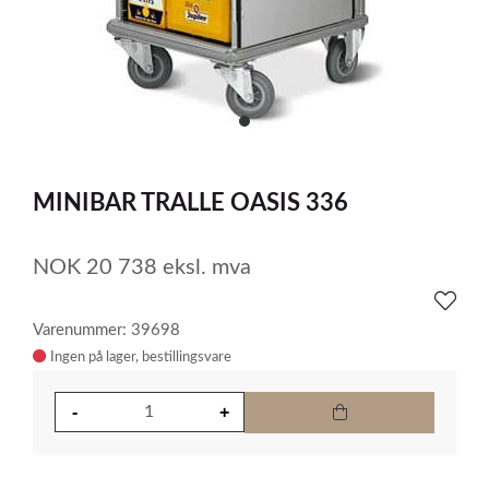
item
0
Item
1
MINIBAR TRALLE OASIS 336
of
1
NOK
20 738
eksl. mva
Varenummer: 39698
Ingen på lager