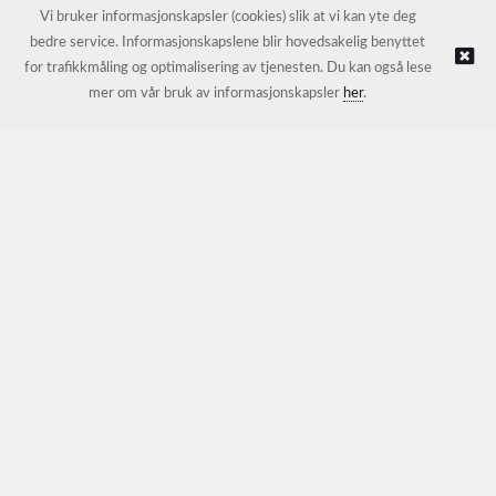
E-post:
petter@nordichotelsupport.no
Vi bruker informasjonskapsler (cookies) slik at vi kan yte deg
bedre service. Informasjonskapslene blir hovedsakelig benyttet
for trafikkmåling og optimalisering av tjenesten. Du kan også lese
© NORDIC HOTEL SUPPORT AS |
Nettbutikk levert av Kréatif
mer om vår bruk av informasjonskapsler
her
.