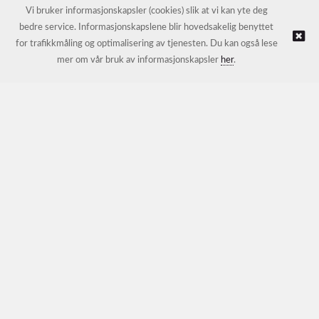
E-post:
petter@nordichotelsupport.no
Vi bruker informasjonskapsler (cookies) slik at vi kan yte deg
bedre service. Informasjonskapslene blir hovedsakelig benyttet
for trafikkmåling og optimalisering av tjenesten. Du kan også lese
© NORDIC HOTEL SUPPORT AS |
Nettbutikk levert av Kréatif
mer om vår bruk av informasjonskapsler
her
.