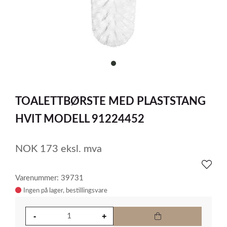
item
0
Item
1
TOALETTBØRSTE MED PLASTSTANG
of
1
HVIT MODELL 91224452
NOK
173
eksl. mva
Varenummer: 39731
Ingen på lager