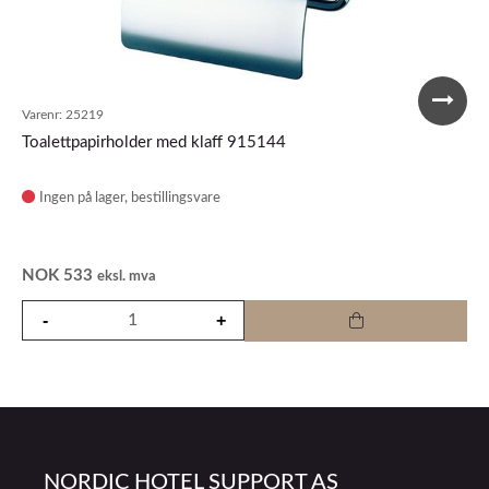
Varenr:
25219
Toalettpapirholder med klaff 915144
Ingen på lager
NOK
533
eksl. mva
NORDIC HOTEL SUPPORT AS