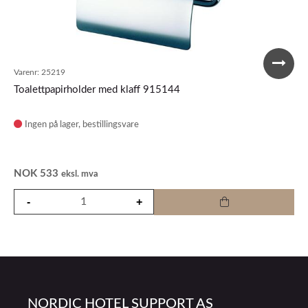
Varenr:
25219
Toalettpapirholder med klaff 915144
Ingen på lager
NOK
533
eksl. mva
NORDIC HOTEL SUPPORT AS