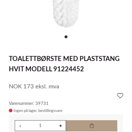
item
0
Item
1
TOALETTBØRSTE MED PLASTSTANG
of
1
HVIT MODELL 91224452
NOK
173
eksl. mva
Varenummer: 39731
Ingen på lager