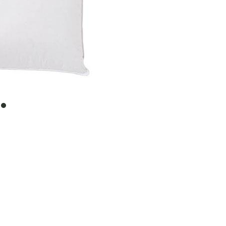
item
0