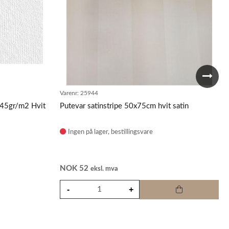
Varenr:
25944
145gr/m2 Hvit
Putevar satinstripe 50x75cm hvit satin
Ingen på lager
NOK
52
eksl. mva