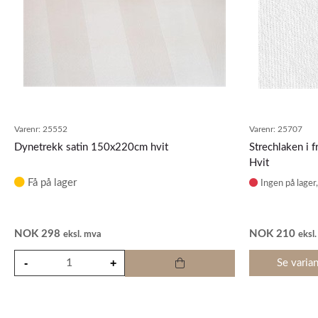
Varenr:
25552
Varenr:
25707
Dynetrekk satin 150x220cm hvit
Strechlaken i
Hvit
Få på lager
Ingen på lager
NOK
298
NOK
210
eksl. mva
eksl
Se varian