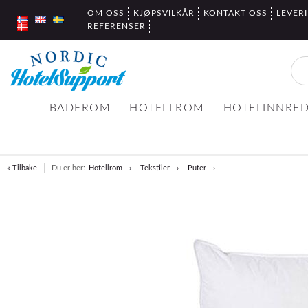
OM OSS
KJØPSVILKÅR
KONTAKT OSS
LEVER
REFERENSER
BADEROM
HOTELLROM
HOTELINNRE
« Tilbake
Du er her:
Hotellrom
Tekstiler
Puter