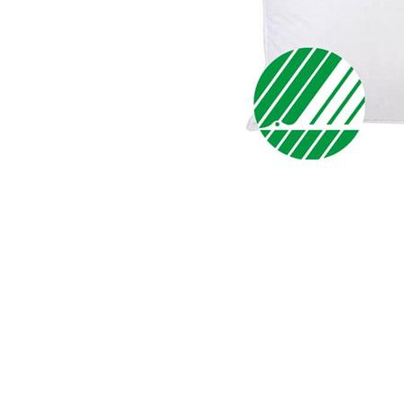
Item
1
of
1