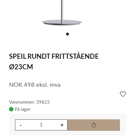
item
0
Item
1
SPEIL RUNDT FRITTSTÅENDE
of
1
Ø23CM
NOK
498
eksl. mva
Varenummer: 39823
På lager