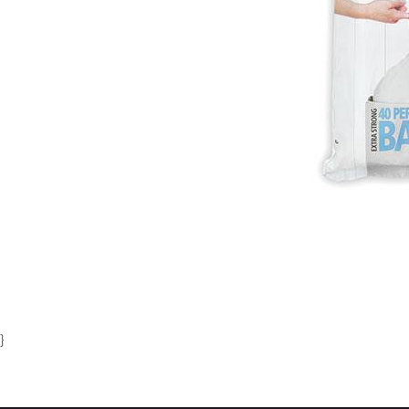
Item
1
of
1
}