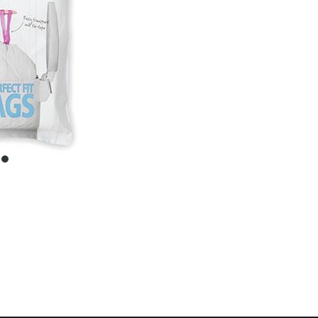
item
0