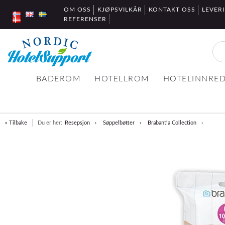
OM OSS
KJØPSVILKÅR
KONTAKT OSS
LEVER
REFERENSER
BADEROM
HOTELLROM
HOTELINNRE
« Tilbake
Du er her:
Resepsjon
Søppelbøtter
Brabantia Collection