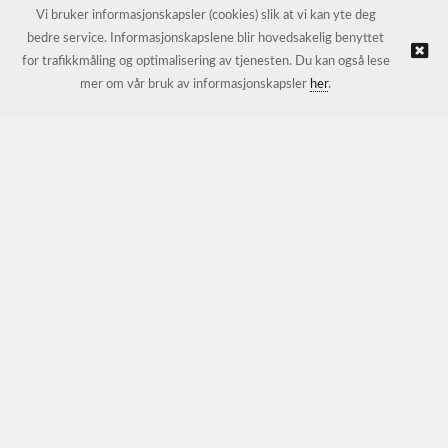
E-post:
petter@nordichotelsupport.no
Vi bruker informasjonskapsler (cookies) slik at vi kan yte deg
bedre service. Informasjonskapslene blir hovedsakelig benyttet
for trafikkmåling og optimalisering av tjenesten. Du kan også lese
© NORDIC HOTEL SUPPORT AS |
Nettbutikk levert av Kréatif
mer om vår bruk av informasjonskapsler
her
.