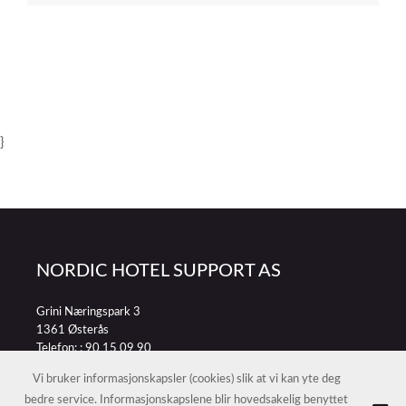
}
NORDIC HOTEL SUPPORT AS
Grini Næringspark 3
1361 Østerås
Telefon: :
90 15 09 90
E-post:
petter@nordichotelsupport.no
Vi bruker informasjonskapsler (cookies) slik at vi kan yte deg
bedre service. Informasjonskapslene blir hovedsakelig benyttet