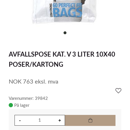
item
0
Item
1
AVFALLSPOSE KAT. V 3 LITER 10X40
of
1
POSER/KARTONG
NOK
763
eksl. mva
Varenummer: 39842
På lager