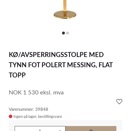
item
item
0
1
Item
1
KØ/AVSPERRINGSSTOLPE MED
of
2
TYNN FOT POLERT MESSING, FLAT
TOPP
NOK
1 530
eksl. mva
Varenummer: 39848
Ingen på lager