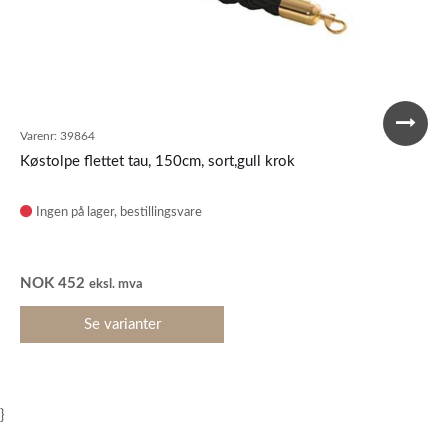
Varenr:
39864
Køstolpe flettet tau, 150cm, sort,gull krok
Ingen på lager
NOK
452
eksl. mva
Se varianter
}