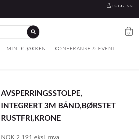
LOGG INN
0
MINI KJØKKEN
KONFERANSE & EVENT
AVSPERRINGSSTOLPE,
INTEGRERT 3M BÅND,BØRSTET
RUSTFRI,KRONE
NOK
2 191
eksl. mva