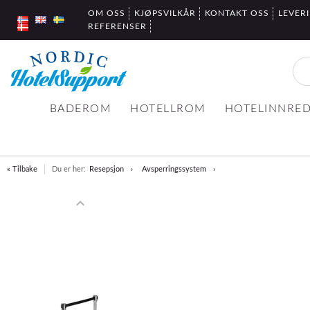
OM OSS
KJØPSVILKÅR
KONTAKT OSS
LEVER
REFERENSER
BADEROM
HOTELLROM
HOTELINNRE
« Tilbake
Du er her:
Resepsjon
Avsperringssystem