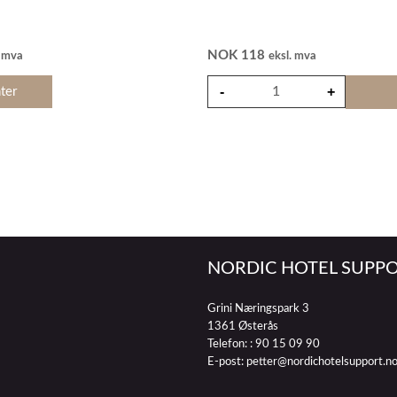
NOK
118
. mva
eksl. mva
ter
NORDIC HOTEL SUPPO
Grini Næringspark 3
1361 Østerås
Telefon: :
90 15 09 90
E-post:
petter@nordichotelsupport.n