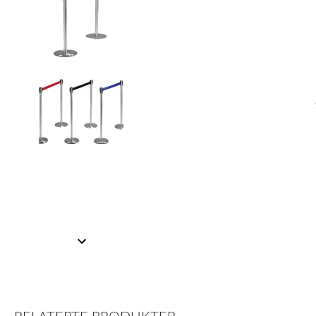
Item
1
of
2
Item
1
of
2