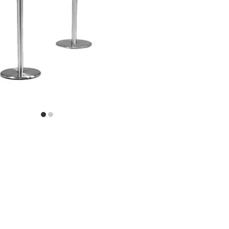
item
item
0
1