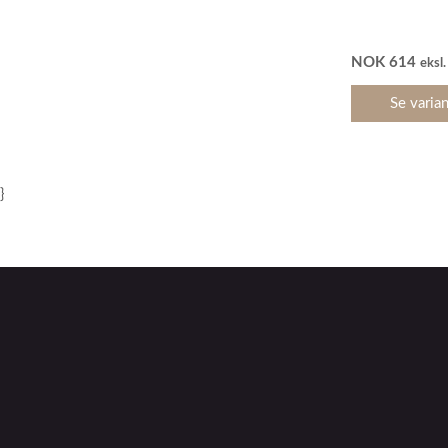
NOK
614
eksl
Se varian
}