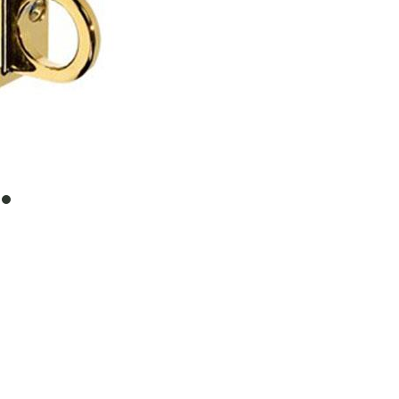
item
0