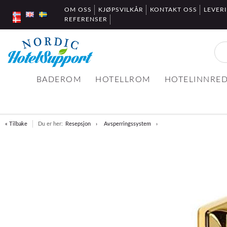
OM OSS
KJØPSVILKÅR
KONTAKT OSS
LEVER
REFERENSER
BADEROM
HOTELLROM
HOTELINNRE
« Tilbake
Du er her:
Resepsjon
Avsperringssystem