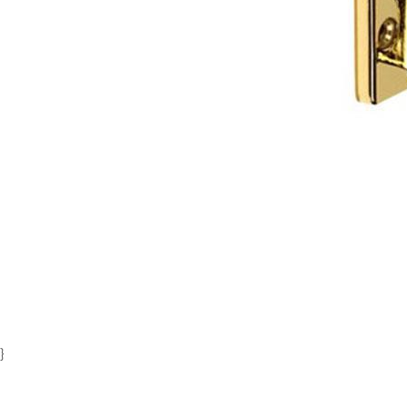
Item
1
of
1
}