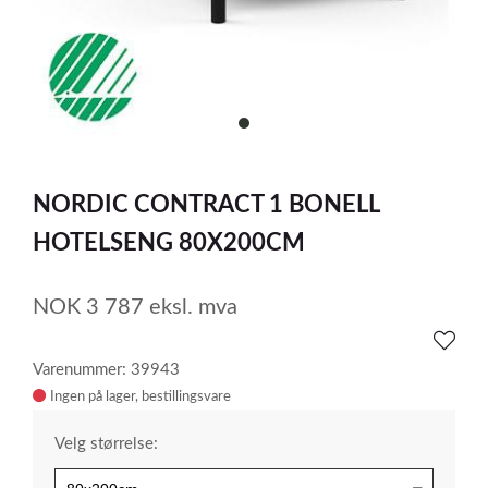
item
0
Item
1
NORDIC CONTRACT 1 BONELL
of
1
HOTELSENG 80X200CM
NOK
3 787
eksl. mva
Varenummer: 39943
Ingen på lager
Velg størrelse: