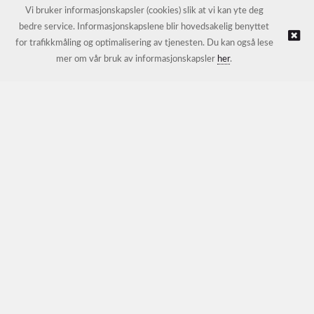
E-post:
petter@nordichotelsupport.no
Vi bruker informasjonskapsler (cookies) slik at vi kan yte deg
bedre service. Informasjonskapslene blir hovedsakelig benyttet
for trafikkmåling og optimalisering av tjenesten. Du kan også lese
© NORDIC HOTEL SUPPORT AS |
Nettbutikk levert av Kréatif
mer om vår bruk av informasjonskapsler
her
.