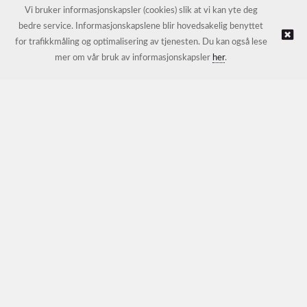
E-post:
petter@nordichotelsupport.no
Vi bruker informasjonskapsler (cookies) slik at vi kan yte deg
bedre service. Informasjonskapslene blir hovedsakelig benyttet
for trafikkmåling og optimalisering av tjenesten. Du kan også lese
© NORDIC HOTEL SUPPORT AS |
Nettbutikk levert av Kréatif
mer om vår bruk av informasjonskapsler
her
.